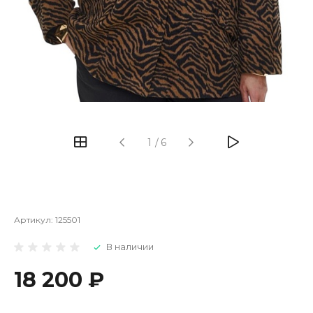
1
/
6
Артикул:
125501
В наличии
18 200 ₽