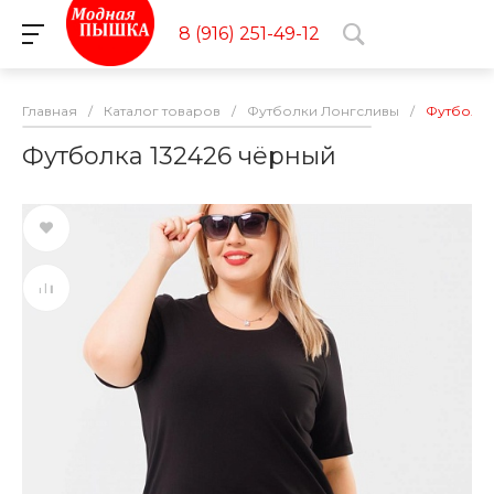
8 (916) 251-49-12
Главная
/
Каталог товаров
/
Футболки Лонгсливы
/
Футболка
Футболка 132426 чёрный