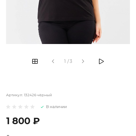
1
/
3
Артикул:
132426 чёрный
В наличии
1 800 ₽