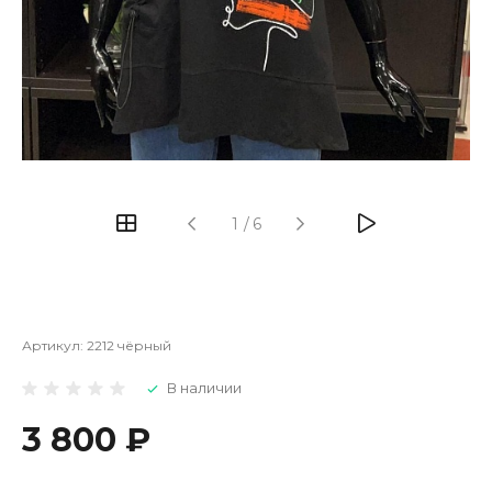
1
/
6
Артикул:
2212 чёрный
В наличии
3 800 ₽