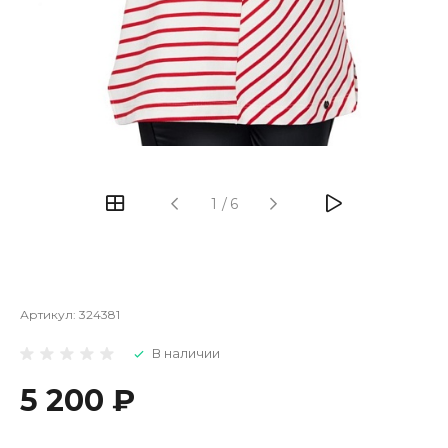
1
/
6
Артикул:
324381
В наличии
5 200 ₽