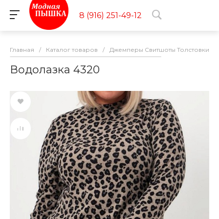
8 (916) 251-49-12
Главная
/
Каталог товаров
/
Джемперы Свитшоты Толстовки
/
Водолазка 4320