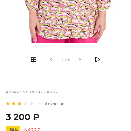
1
/
6
Артикул:
52-020258-2069-72
В наличии
3 200 ₽
6 400 ₽
-50%