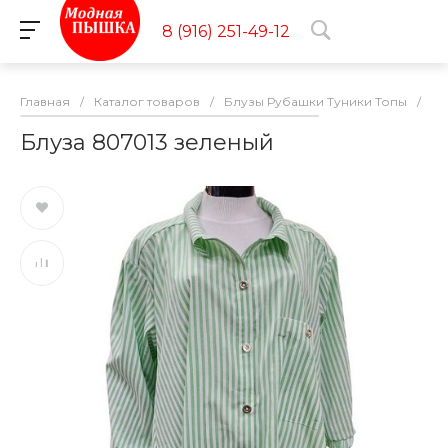
8 (916) 251-49-12
Главная
/
Каталог товаров
/
Блузы Рубашки Туники Топы
/
Бл
Блуза 807013 зеленый