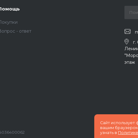
Помощь
Покупки
Вопрос - ответ
m
г.
Ленин
"Моро
этаж
Сайт использует
вашим браузером
04036400062
узнать в
Политике