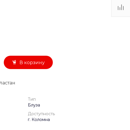
г. Коломна, Советская
л., д.8, ТЦ "Глобус", 3
этаж
Пн-Вс: 10:00–19:00
Написать в MAX
В корзину
эластан
Тип
Блуза
Доступность
г. Коломна