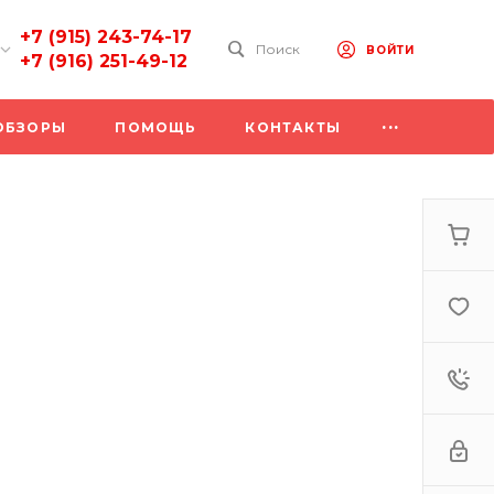
+7 (915) 243-74-17
Поиск
ВОЙТИ
+7 (916) 251-49-12
8 (915) 243-74-17
...
ОБЗОРЫ
ПОМОЩЬ
КОНТАКТЫ
г. Орехово-Зуево, ул.
Ленина , д.84, ТЦ
"Морозовский",
цокольный этаж
Пн-Вс: 10:00–19:00
Написать в MAX
8 (925) 885-55-36
г. Жуковский и
Раменский район -
возможна только
доставка
Пн-Вс: 10:00–19:00
Написать в MAX
8 (916) 251-49-12