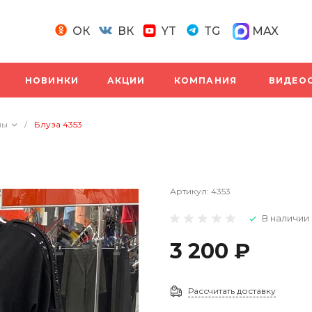
ОК
ВК
YT
TG
MAX
НОВИНКИ
АКЦИИ
КОМПАНИЯ
ВИДЕО
пы
/
Блуза 4353
Артикул:
4353
В наличии
3 200 ₽
Рассчитать доставку