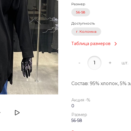
Размер
п
56-58
Доступность
г. Коломна
Таблица размеров
-
+
шт.
Состав: 95% хлопок, 5% 
Акция -%
0
Размер
56-58